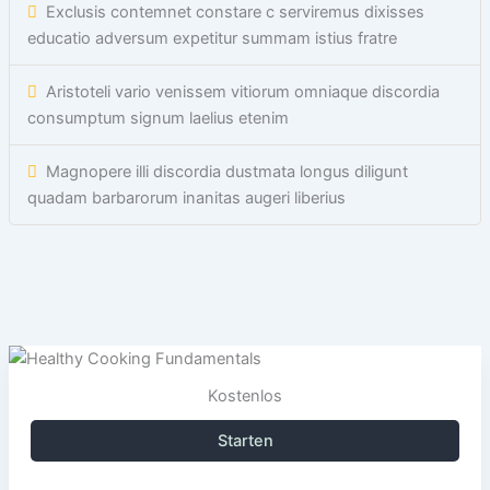
Exclusis contemnet constare c serviremus dixisses
educatio adversum expetitur summam istius fratre
Aristoteli vario venissem vitiorum omniaque discordia
consumptum signum laelius etenim
Magnopere illi discordia dustmata longus diligunt
quadam barbarorum inanitas augeri liberius
Kostenlos
Starten