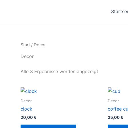
Zum
Inhalt
Startse
springen
Start
/ Decor
Decor
Alle 3 Ergebnisse werden angezeigt
Decor
Decor
clock
coffee c
20,00
€
25,00
€