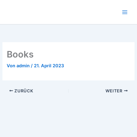
Zum
Inhalt
springen
Books
Von
admin
/
21. April 2023
ZURÜCK
WEITER