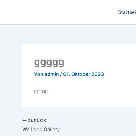
Zum
Inhalt
Startse
springen
ggggg
Von
admin
/
01. Oktober 2023
hhhhh
ZURÜCK
Wall doc Gallery