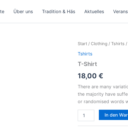
ite
Über uns
Tradition & Häs
Aktuelles
Verans
T-
Start
/
Clothing
/
Tshirts
/
Shirt
Tshirts
Menge
T-Shirt
18,00
€
There are many variati
the majority have suffe
or randomised words wh
In den Wa