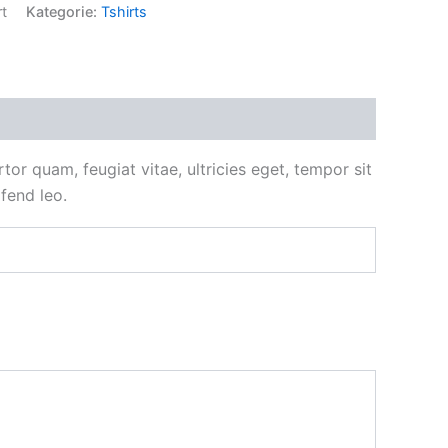
t
Kategorie:
Tshirts
or quam, feugiat vitae, ultricies eget, tempor sit
fend leo.