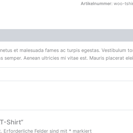
Artikelnummer:
woo-tshir
zensionen (0)
 netus et malesuada fames ac turpis egestas. Vestibulum tort
 semper. Aenean ultricies mi vitae est. Mauris placerat elei
T-Shirt“
.
Erforderliche Felder sind mit
*
markiert